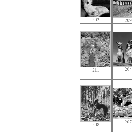
202
209
204
211
207
208