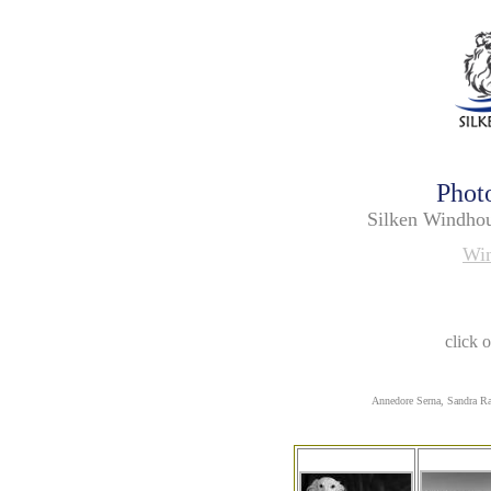
Phot
Silken Windhou
Win
click 
Annedore Serna, Sandra R