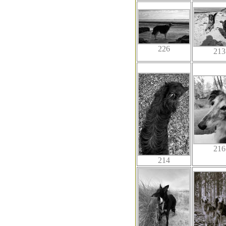
226
213
216
214